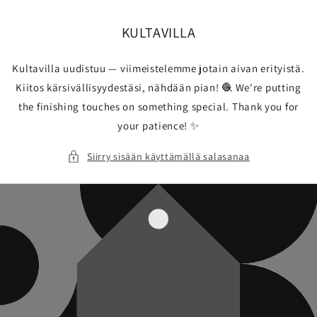
Ohita ja
siirry
sisältöön
KULTAVILLA
Kultavilla uudistuu — viimeistelemme jotain aivan erityistä.
Kiitos kärsivällisyydestäsi, nähdään pian! 🧶 We're putting
the finishing touches on something special. Thank you for
your patience! ✨
Siirry sisään käyttämällä salasanaa